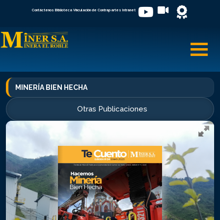
Contáctenos
Biblioteca
Vinculación de Contrapartes
Intranet
Toggl
MINERÍA BIEN HECHA
Otras Publicaciones