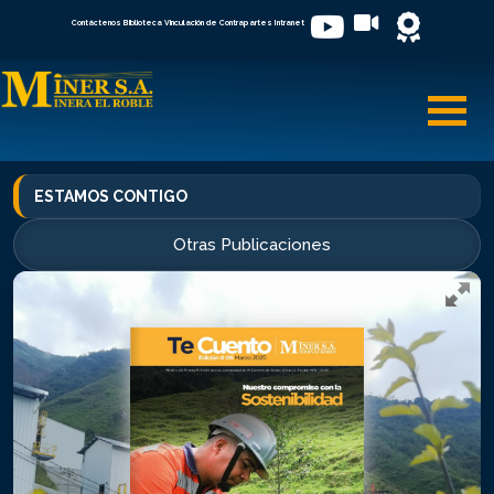
Contáctenos
Biblioteca
Vinculación de Contrapartes
Intranet
Toggl
ESTAMOS CONTIGO
Otras Publicaciones